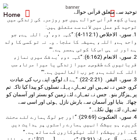
توحید سے متعلق قرآنی حوالے
Home
یہاں کچھ قرآنی حوالے ہیں جو روزمرہ کی زندگی میں
توحید کو عمل میں لانے سے متعلق ہیں:
1. سورۃ الاخلاص (112:1-4): “کہہ دو، ‘وہ اللہ ہے، جو
واحد ہے، اللہ، ہمیشہ کا ملجا۔ وہ نہ تو کسی کا ولد
ہے اور نہ ہی اس کا کوئی ہمسر ہے۔'”
2. سورۃ الانعام (6:162): “کہہ دو، ‘بے شک میری نماز،
قربانیوں کے طقوس، میرا زندگی یا میرا مرنا، سب
اللہ کے لئے ہے، جو رب العالمین ہے۔'”
3. سورۃ البقرہ (2:21-22): “ہے اے لوگو، اپنے رب کی عبادت
کرو، جس نے تمہیں اور تمہارے پہلے نسلوں کو پیدا کیا تاکہ تم
پرہیزگار بنو۔ جس نے تمہارے لئے زمین کو بستر اور آسمان کو
چھائہ بنایا اور آسمان سے بارش نازل ہوئی اور اسی سے
تمہارے لئے پھل نکلے۔”
4. سورۃ العنکبوت (29:69): “اور جو لوگ ہمارے لئے محنت
کریں، ہم بیشک انہیں ہمارے راستوں پر ہدایت دیں
گے۔ اور بیشک، اللہ نیکوکاروں کے ساتھ ہے۔”
5. سورۃ آل عمران (3:31): “کہہ دو، [محمدؐ] ‘اگر تم اللہ