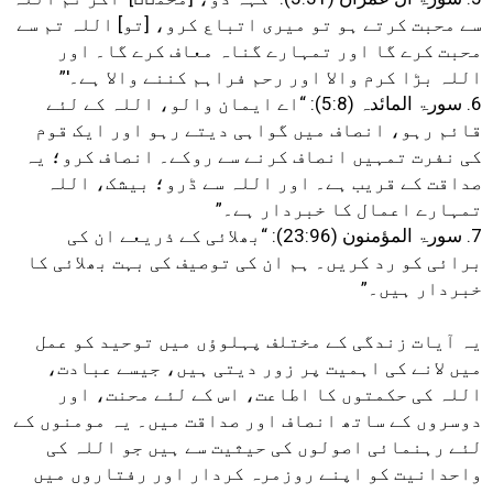
سے محبت کرتے ہو تو میری اتباع کرو، [تو] اللہ تم سے
محبت کرے گا اور تمہارے گناہ معاف کرے گا۔ اور
اللہ بڑا کرم والا اور رحم فراہم کننے والا ہے۔'”
6. سورۃ المائدہ (5:8): “اے ایمان والو، اللہ کے لئے
قائم رہو، انصاف میں گواہی دیتے رہو اور ایک قوم
کی نفرت تمہیں انصاف کرنے سے روکے۔ انصاف کرو؛ یہ
صداقت کے قریب ہے۔ اور اللہ سے ڈرو؛ بیشک، اللہ
تمہارے اعمال کا خبردار ہے۔”
7. سورۃ المؤمنون (23:96): “بھلائی کے ذریعے ان کی
برائی کو رد کریں۔ ہم ان کی توصیف کی بہت بھلائی کا
خبردار ہیں۔”
یہ آیات زندگی کے مختلف پہلوؤں میں توحید کو عمل
میں لانے کی اہمیت پر زور دیتی ہیں، جیسے عبادت،
اللہ کی حکمتوں کا اطاعت، اس کے لئے محنت، اور
دوسروں کے ساتھ انصاف اور صداقت میں۔ یہ مومنوں کے
لئے رہنمائی اصولوں کی حیثیت سے ہیں جو اللہ کی
واحدانیت کو اپنے روزمرہ کردار اور رفتاروں میں