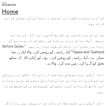
Home
قرآن سے پہلے، تقویٰ اور توحید راہنمائی کی روشنی فراہم
کرتے ہیں
جب آپ اس مبارک سفر پر تشریف لائیں، تو اللہ کی ہدایت
ہمیشہ آپکے ساتھ رہے، ہر قدم کو روشن کرتے ہوئے جو آپ
روحانی روشنی اور ترقی کی طرف بڑھ رہے ہیں۔ “Before Quran,
Taqwa and Tawheed” آپکے راستے کو روشن کرنے والا ایک رہنما
ستارہ بنے، آپکے راستے کو روشن کرتے ہوئے اور آپکی اللہ کے ساتھ
تعلق کو گہرا کرنے میں مدد کرنے والا بنے۔
اللہ آپکو اپنے سوچ کی وضاحت، ارادوں کا اخلاص اور روح کی
تواضع کے ساتھ نوازے، جب آپ قرآن کی سمجھ کو مزید بڑھانے
اور خالق کے ساتھ اپنے تعلق کو مضبوط کرنے کی کوشش کرتے
ہیں۔
اللہ آپکو وہی حکمت عطا فرمائے جو ان پیجز میں ہے، تاکہ