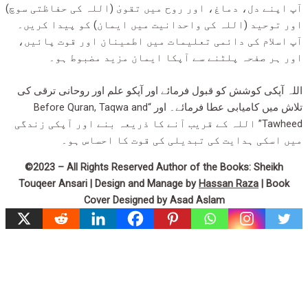
آپ اپنے دل، دماغ، اور روح میں تقویٰ (اللہ کی حفاظتی سوچ)
اور توحید (اللہ کی واحدانیت میں ایمان) کو پیدا کریں۔
آپ اسلام کی دائمی تعلیمات میں اطمینان اور قوت پائیں،
اور ہر صفحہ پلٹنے سے آپکا ایمان مزید مضبوط ہو۔
اللہ آپکی کوشش کو قبول فرمائے اور آپکو علم اور روحانی ترقی کی
تلاش میں کامیابی عطا فرمائے۔ اور “Before Quran, Taqwa and
Tawheed” اللہ کے قریب آنے کا ذریعہ بنے اور آپکی زندگی
میں اسکی ہدایت کی تبدیلی کی قوت کا احساس ہو۔
©2023 – All Rights Reserved Author of the Books: Sheikh
Touqeer Ansari | Design and Manage by
Hassan Raza
| Book
Cover Designed by Asad Aslam