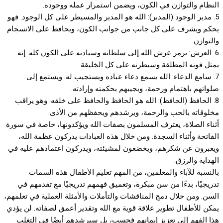
النظام والتوازن في الكون، ويضمن استمرار عمله ووجوده.
5. مدير الوجود (المدبر): الله هو المدير والمسيطر على كل الوجود. فهو
يحكم ويشرف على كل جانب من جوانب الكون، ويحافظ على الانسجام
والتوازن.
6. العرش: يرمز عرش الله إلى سلطانه وسيادته على الكون كله. إنه
يمثل قوته المطلقة وسيطرته على كل الخليقة.
7. سامع الدعاء: الله يسمع دعاء عباده ويستجيب له. ويستمع إلى
صلواتهم باهتمام ورحمة، ويجيبهم بحكمته وإرادته.
8. الحافظ (الحافظ): الله هو الحافظ والحافظ على خلقه. وهو يراقب
مخلوقاته بالحب والرحمة، ويرشدهم ويحفظهم من الأذى.
أثناء الصلاة، يعترف المسلمون بصفات الله ويؤكدونها، خاصة في سورة
الفاتحة وأثناء السجدة. ومن خلال هذه العبادات يدركون عظمة الله،
ويعبرون عن شكرهم، ويخضعون لمشيئته، ويدركون اعتمادهم عليه في
الهداية والرزق.
بالنسبة للآباء والمعلمين، من المهم تعليم الأطفال هذه السمات
تدريجيًا، بدءًا من سن مبكرة، وتعميق فهمهم تدريجيًا مع تقدمهم في
السن. ومن خلال دمج المناقشات والتأملات والأمثلة العملية في تعلمهم،
يمكن للأطفال تطوير علاقة قوية مع الله وتقدير أعمق لصفاته. لن يؤدي
هذا الفهم إلى تعزيز إيمانهم فحسب، بل سيرشدهم أيضًا في التغلب