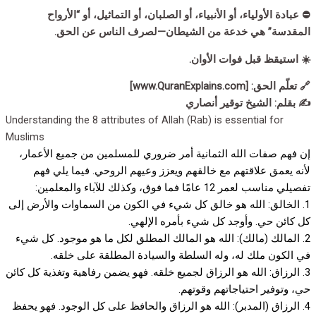
⛔ عبادة الأولياء، أو الأنبياء، أو الصلبان، أو التماثيل، أو “الأرواح
المقدسة” هي خدعة من الشيطان—لصرف الناس عن الحق.
☀️ استيقظ قبل فوات الأوان.
🔗 تعلّم الحق: [www.QuranExplains.com]
✍️ بقلم: الشيخ توقير أنصاري
Understanding the 8 attributes of Allah (Rab) is essential for
Muslims
إن فهم صفات الله الثمانية أمر ضروري للمسلمين من جميع الأعمار،
لأنه يعمق علاقتهم مع خالقهم ويعزز وعيهم الروحي. فيما يلي فهم
تفصيلي مناسب لعمر 12 عامًا فما فوق، وكذلك للآباء والمعلمين:
1. الخالق: الله هو خالق كل شيء في الكون من السماوات والأرض إلى
كل كائن حي. وأوجد كل شيء بأمره الإلهي.
2. المالك (مالك): الله هو المالك المطلق لكل ما هو موجود. كل شيء
في الكون ملك له، وله السلطة والسيادة المطلقة على خلقه.
3. الرزاق: الله هو الرزاق لجميع خلقه. فهو يضمن رفاهية وتغذية كل كائن
حي، وتوفير احتياجاتهم وقوتهم.
4. الرزاق (المدبر): الله هو الرزاق والحافظ على كل الوجود. فهو يحفظ