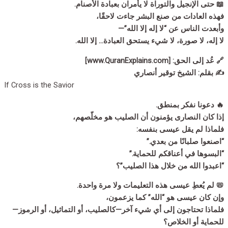
📖 حتى الإنجيل والتوراة لا يأمران بعبادة الأصنام.
فهذه العادات من صنع البشر جاءت لاحقًا،
وأبعدت الناس عن “لا إله إلا الله”—
لا إله، لا صورة، لا شيء يستحق العبادة… إلا الله.
🔗 عُد إلى الحق: [www.QuranExplains.com]
✍️ بقلم: الشيخ توقير أنصاري
If Cross is the Savior
🔥 دعونا نفكر بمنطق.
إذا كان النصارى يؤمنون أن الصليب هو مخلّصهم،
فلماذا لم يقل عيسى بنفسه:
“اصنعوا صلبانًا من بعدي.”
“البسوها في أعناقكم للحماية.”
“اعبدوا الله من خلال هذا الصليب”؟
📛 لم يُعطِ عيسى هذه التعليمات ولا مرة واحدة.
وإن كان عيسى هو “الله” كما يزعمون،
فلماذا تحتاجون إلى أي شيء آخر—كالصليب، أو التماثيل، أو الرموز—
للحماية أو الخلاص؟