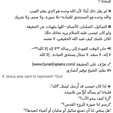
للنجاة”؟
❌ لم يقل ذلك أبدًا. لأن الله وحده هو الذي يعلم الغيب.
والله وحده هو المستحق للعبادة—بلا صورة، ولا صنم، ولا شريك.
⛔ التماثيل، الصلبان، الأصنام—كلها ملهيات عن الحقيقة.
ولو كان عيسى عليه السلام يريد نجاتك حقًا،
لكان علمك كيف تعبد الله الحقيقي، لا نفسه.
📢 حان الوقت للعودة إلى رسالة **لا إله إلا الله**—
لا إله، لا منقذ، لا تمثال يستحق العبادة… إلا الله.
🔗 تعرّف على الحقيقة: [www.QuranExplains.com]
✍️ بقلم: الشيخ توقير أنصاري
If Jesus was sent to represent “God
🔥 إذا كان عيسى قد أُرسل ليمثل “الله”،
فلماذا لم يسأله أيٌّ من تلاميذه:
“أرِنا كيف يبدو الآب؟”
“ارسم لنا صورة للروح القدس؟”
“هل ينبغي لنا أن نصنع تماثيل أو صلبان أو أشياء لنعبدها؟”