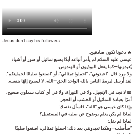
Jesus don't say his followers
🔥 دعونا نكون صادقين.
عيسى عليه السلام لم يأمر أتباعه أبدًا بصنع تماثيل أو صور أو أشياء
يُعبدونها—كما يفعل البوذيون أو الهندوس.
ولا مرة قال: “اعبدوني”، “احملوا تمثالي”، أو “اصنعوا صلبانًا لحمايتكم”.
لقد أُرسل ليربط الناس بالله الواحد الحق—الله، لا ليصبح إلهًا بنفسه.
📖 لا تجد في الإنجيل، ولا في التوراة، ولا في أي كتاب سماوي صحيح،
أمرًا بعبادة التماثيل أو الخشب أو الحجر.
وإذا كان عيسى هو “الله”، فاسأل نفسك:
لماذا لم يكن يعلم بوضوح عن صلبه في المستقبل؟
لماذا لم يقل:
“سأُصلب—وهكذا تعبدونني بعد ذلك: احملوا تمثالي، اصنعوا صليبًا