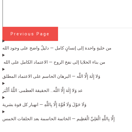
Previous Page
من خليةٍ واحدة إلى إنسانٍ كامل — دليلٌ واضح على وجود الله
من بناء الخلايا إلى نفخ الروح — الاعتماد الكامل على الله
وَلا إِلٰهَ إِلَّا اللَّه — البرهان الحاسم على الاعتماد المطلق
عد وَلا إِلٰهَ إِلَّا اللَّه… الحقيقة العظمى: اللَّهُ أَكْبَر
وَلَا حَوْلَ وَلَا قُوَّةَ إِلَّا بِاللَّهِ — انهيار كل قوة بشرية
إِلَّا بِاللَّهِ الْعَلِيِّ الْعَظِيم — الخاتمة الحاسمة بعد الحلقات الخمس