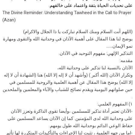
على تحديات الحياة بثقة واعتماد على خالقهم.
The Divine Reminder: Understanding Tawheed in the Call to Prayer
(Azan)
(اللهم أنت السلام ومنك السلام تباركت يا ذا الجلال والاكرام)
يوضح لنا هذا المقال على أهمية الآذان في وحدانية الله والتقوى ومهارة
نمو الإيمان…….
التذكير الإلهي: مفهوم التوحيد في الآذان.
مقدمه:
الآذان بالنسبة لنا تذكير على وحدانية الله،
وتكرار الآذان (الله أكبر ) (وأشهد أن لا إله إلا الله) هنا (الشهادة أن لا إله
إلا الله) يوضح هذا المقال عن أهمية العلمية والروحية للمسلمين في
حين صلواتهم اليومية ويقدم نصائح للشباب والآباء والمعلمين والملحدين
.
١) المفهوم العلمي:
-الآذان تعتبر أداة تذكير للمسلمين ،وأيضا تقوي الذاكرة وتعزز الآذان
على وحدانية الله لدى المؤمنين. كما إن الآذان يساعد المسلمين على
حفاظ الوعي الدائم بوحدانية الله طول يومهم.
-اما من جهه العلمية ، تثبت لنا الإجراءات والتأكيدات المتكررة لها تأثير