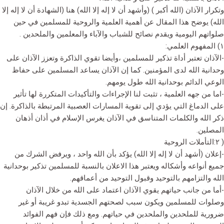
وتكرار الآذان (الله أكبر ) (وأشهد أن لا إله إلا الله) هنا (الشهادة أن لا إله إلا
الله) يوضح هذا المقال عن أهمية العلمية والروحية للمسلمين في حين
صلواتهم اليومية ويقدم نصائح للشباب والآباء والمعلمين والملحدين .
١) المفهوم العلمي:
-الآذان تعتبر أداة تذكير للمسلمين ،وأيضا تقوي الذاكرة وتعزز الآذان على
وحدانية الله لدى المؤمنين. كما إن الآذان يساعد المسلمين على حفاظ
الوعي الدائم بوحدانية الله طول يومهم.
-اما من جهه العلمية ، تثبت لنا الإجراءات والتأكيدات المتكررة لها تأثير
على الدماغ التي يؤدي إلى تقوية المسارات العصبية المرتبطة بالذاكرة. إن
ذكر الله والكلمات المتناسق في الآذان يغرس الإسلام في أذان أذهان
المصلين.
( ٢:التأملات الروحية
-إعلان (أشهد أن لا إله إلا الله) يؤكد بأن الله واحد ، ويرفض الشرك من
جميع أنواعه وأشكاله ويعتبر هذا الاعلان بالنسبة للمسلمين تذكير بوحدانية
الله والتزامهم بالتوحيد وقبول التوحيد من أعماقهم.
-أما من جانب حياتهم يقوي الآذان اعتماد على الله من خلال الآذان
وصلوات للمسلمين ويكون سبب لصحتهم الجسدية تبدو غريبة أو غير
ضرورية للملحدين والملحدين في حياتهم. ومع ذلك فإن فهم الفوائد