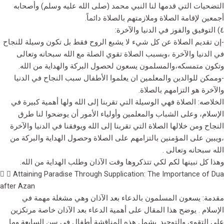
التضحيات التي قدمها لنا النبي محمد (صلى الله عليه وسلم) وأصحابه
أجمعين لإقامة الصلاة وملازمتهم بالصلاة دائماً.
٤) التوفيق والفوز في الدنيا والآخرة:
-إن تقديم الصلاة عن كل شيء لا يشبع الروح فقط بل تكون وسيلة للنجاح
في الدنيا والآخرة ،وبسبب الصلاة تقوي الصلة مع الله سبحانه وتعالى
وتكون متمسكه،والمسلمون يسعون لحصول البركة والهداية من الله.
-وممكن للوالدين والمعلمين ان يعلموا الأطفال سبب النجاح في الدنيا
والآخرة هو التزامهم بالصلاة.
الخلاصه: الصلاة فهي الوسيلة التي تقربنا إلى الله ولها أهمية كبيرة في
الإسلام، وعلى الشباب والمعلمين وأولياء الأمور أن يوضحوا لنا طرق
النجاح ومن خلالها الصلاة التي تقربنا إلى الله ويوفقنا في الدنيا والآخرة
،ويبين على المؤمنين بالتزامهم على الصلاة وحصول الهداية والبركة من
الله سبحانه وتعالى .
وهذا كل نبينها لكم لكي تتذكروها وقت الآذان وطلب الهداية من الله.
Attaining Paradise Through Supplication: The Importance of Dua
after Azan
مقدمة: يسعون المسلمون بالدعاء بعد الآذان وهي مشغلة مهمة في
الإسلام . يوضح هذا المقال على أهمية الدعاء بعد الآذان خاصة مرتكزين
على التقوى والتوحيد. يشمل هذه المناقشة أطفال في سن السابعة وما