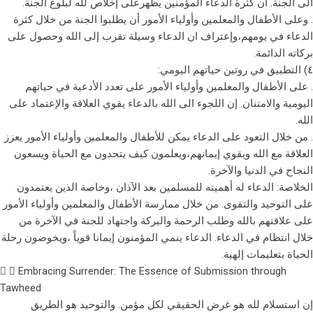
الى الجنة. ان كثرة الدعاء المؤمنين يظهرعلى إخلاص لله لبلوغ الجنة.
. وعلى الأطفال والمعلمين وأولياء الأمور أن يطلبوا الجنة من خلال كثرة
الدعاء في يومهم،وإعتراف ان الدعاء وسيلة تقرب إلى الله وحصول على
بركاته الدائمة.
٤) التطبيق في روتين حياتهم اليومي:
. على الأطفال والمعلمين وأولياء الأمور على تعدد الأدعية في حياتهم
اليومية والامتنان. إن اللجوء الى الله بالدعاء يقوي العلاقة والإعتماد على
الله.
. من خلال التعود على الدعاء يمكن للأطفال والمعلمين وأولياء الأمور يعزز
العلاقة مع الله ويقوي إيمانهم،ويعلمون كيف يتحدون مع الحياة ويسعون
النجاح في الدنيا والآخرة.
الخلاصة: الدعاء له أهميته للمسلمين بعد الآذان ،وخاصة الذين يعتمدون
على التوحيد والتقوى. من خلال ممارسة الأطفال والمعلمين وأولياء الأمور
على علاقتهم بالله وطلب الرحمة والبركة واجتهاد للجنة في الآخرة من
خلال انتظام في الدعاء. الدعاء ينمي المؤمنون إيمانا قوياً ،ويخوضون رحلة
الحياة بتعليمات إلهية.
Embracing Surrender: The Essence of Submission through
Tawheed
إن استسلام لله هو غرض الحقيقي لكل مؤمن. والتوحيد هو الطريق