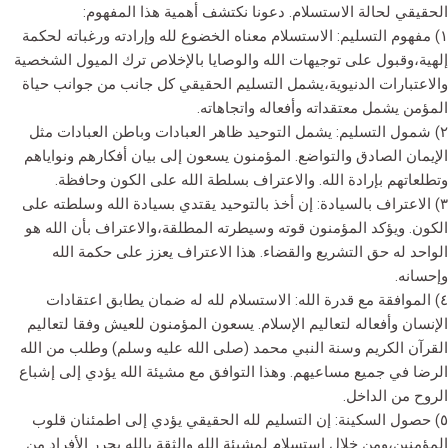
الحقيقي لحالة الاستسلام. دعونا نكتشف أهمية هذا المفهوم:
١) مفهوم التسليم: الاستسلام معناه الخضوع لله وإرادته ورغباته لحكمة
إلهية،وقبول على توجيهات الله والوصايا بالإخلاص ترك الميول الشخصية
والاعتبارات الدنيوية،يشمل التسليم الحقيقي كل جانب من جوانب حياة
المؤمن يشمل معتقداته وأفعاله واتجاهاته.
٢) شمول التسليم: يشمل التوحيد ظاهر العبادات وباطن العبادات مثل
الإيمان الصادق والتواضع. المؤمنون يسعون إلى بيان أفكارهم ونواياهم
وتطلعاتهم بإرادة الله. والاعتراف بسلطة الله على الكون وحافظة.
٣) الاعتراف بالسيادة: إن أخذ بالتوحيد يقتدي بسيادة الله وسلطته على
الكون. ويؤكد المؤمنون قوته وسيطرته المطلقة،والاعتراف بأن الله هو
الواحد له حق التشريع والقضاء. هذا الاعتراف يعزز على حكمة الله
وإحسانه.
٤) الموافقة مع قدرة الله: الاستسلام لله له ضمان يطابق اعتقادات
الإنسان وأفعاله لتعاليم الإسلام. يسعون المؤمنون للعيش وفقا لتعاليم
القرآن الكريم وسنة النبي محمد (صلى الله عليه وسلم) وطلب من الله
الرضا في جميع مساعيهم. وهذا التوافق مع مشيئة الله يؤدي إلى إشباع
الروح من الداخل.
٥) حصول السكينة: إن التسليم لله الحقيقي يؤدي إلى اطمئنان قلوب
المؤمنين،ومن خلال إستسلام لمشيئة الله والثقة بالله يحرر الأفراد من