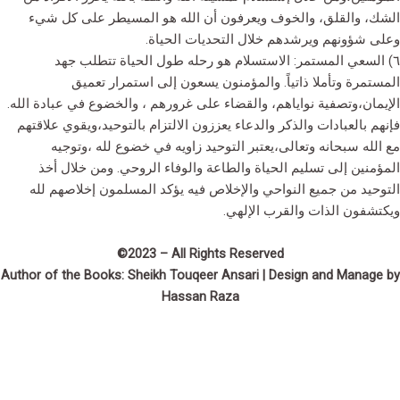
الشك، والقلق، والخوف ويعرفون أن الله هو المسيطر على كل شيء
وعلى شؤونهم ويرشدهم خلال التحديات الحياة.
٦) السعي المستمر: الاستسلام هو رحله طول الحياة تتطلب جهد
المستمرة وتأملا ذاتياً. والمؤمنون يسعون إلى استمرار تعميق
الإيمان،وتصفية نواياهم، والقضاء على غرورهم ، والخضوع في عبادة الله.
فإنهم بالعبادات والذكر والدعاء يعززون الالتزام بالتوحيد،ويقوي علاقتهم
مع الله سبحانه وتعالى،يعتبر التوحيد زاويه في خضوع لله ،وتوجيه
المؤمنين إلى تسليم الحياة والطاعة والوفاء الروحي. ومن خلال أخذ
التوحيد من جميع النواحي والإخلاص فيه يؤكد المسلمون إخلاصهم لله
ويكتشفون الذات والقرب الإلهي.
©2023 – All Rights Reserved
Author of the Books: Sheikh Touqeer Ansari | Design and Manage by
Hassan Raza