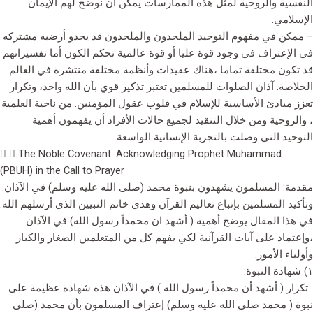
النفسية والروحية لمثل هذه الممارسات يمكن أن نوضح لهم الإيمان
الإسلامي.
– ممكن في مفهوم التوحيد الملحدون والملحدون قد يجدو أرضيه مشتركه
في الإعتراف في وجود قوة عليا أو قوة عالمية تحكم الكون أما تفسيراتهم
قد تكون مختلفة تماما ،هناك عقيدات وأنظمة مختلفة منتشرة في العالم.
الخلاصة: آذان الصلوات للمسلمين تعتبر تذكير قوي بأن الله واحد، وتكرار
تعزز مبادئ الأساسية للإسلام في قلوب عقول المؤمنين. من ناحية العلمية
، والروحية ومن خلال التنقيد لجميع حالات الأفراد أن يفهمون أهمية
التوحيد التي وصلت بالتجربة الإنسانية الواسعة.
The Noble Covenant: Acknowledging Prophet Muhammad
(PBUH) in the Call to Prayer
مقدمة: المسلمون يشهدون بنبوة محمد (صلى الله عليه وسلم) في الآذان.
وتأكيد المسلمين بإتباع تعاليم القرآن وهدي خاتم النبيين الذي أرسلهم الله.
في هذا المقال يوضح أهمية ( أشهد ان محمداً رسول الله) في الآذان
،وإعتماد على آيات القرآنية لكي يفهم كل من المتعلمين الصغار والكبار
وأولياء الأمور.
١) شهادة النبوة:
. تكرار ( أشهد أن محمداً رسول الله ) في الآذان هذه شهادة عظيمة على
نبوة ( محمد صلى الله عليه وسلم) إعتراف المسلمون بأن محمد (صلى