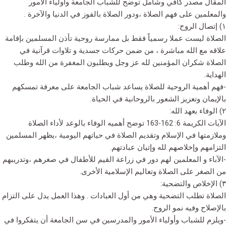
المقال مصدر كافي وشامل توضح للشباب الجامعة وأولياء الأمور
والمعلمين على فهم الصلاة ،ودور الصلاة بالفوز في الدنيا والآخرة .
١) إتصال الروح:
الصلاة ليست عملا رسمياً فقط بل ممارسة روحية تأذن المسلمين بإقامة
علاقه مع الله مباشرة ، من ضمن حركات جسدية و تلاوات قرآنية في
الصلاة شكران المؤمنين لله عز وجل ويطلبون المغفرة من الله وطلب
الهداية.
-فهم أهمية الروحية للصلاة يساعد شباب الجامعة على معرفة تمسكهم
بالإيمان وتعزيز الشعور بالروحانية في الحياة.
٢) الوفاء بعهد الله:
الآيات الكريمة 6: 162-163 توضح أهميه الوفاء بالوعد لأداء الصلاة
وملازمتها في الإسلام وتقديم الصلاة في حياتهم اليومية ،يظهر المسلمين
التزامهم وإخلاصهم لله وإتيان عبادتهم.
-الآباء و المعلمين لهم دور في زراعة القيم للأطفال في صغرهم ،وتدريبهم
من الصغر على الصلاة وتعاليم الإسلامية الأخرى.
٣) الإخلاص والتضحية:
الصلاة تطلب التضحية وهي من أول العبادات . وهذا العمل يدل على التزام
بالإصلاح وفيه نمو الروح.
-ويلزم للشباب وأولياء الأمور والمدرسين في سن الجامعة أن يتفكروا في