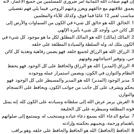
إن فهم صفات الله الثمانية أمر ضروري للمسلمين من جميع الأعمار، لأنه
يعمق علاقتهم مع خالقهم ويعزز وعيهم الروحي. فيما يلي فهم تفصيلي
مناسب لعمر 12 عامًا فما فوق، وكذلك للآباء والمعلمين:
1. الخالق: الله هو خالق كل شيء في الكون من السماوات والأرض إلى
كل كائن حي. وأوجد كل شيء بأمره الإلهي.
2. المالك (مالك): الله هو المالك المطلق لكل ما هو موجود. كل شيء في
الكون ملك له، وله السلطة والسيادة المطلقة على خلقه.
3. الرزاق: الله هو الرزاق لجميع خلقه. فهو يضمن رفاهية وتغذية كل كائن
حي، وتوفير احتياجاتهم وقوتهم.
4. الرزاق (المدبر): الله هو الرزاق والحافظ على كل الوجود. فهو يحفظ
النظام والتوازن في الكون، ويضمن استمرار عمله ووجوده.
5. مدير الوجود (المدبر): الله هو المدير والمسيطر على كل الوجود. فهو
يحكم ويشرف على كل جانب من جوانب الكون، ويحافظ على الانسجام
والتوازن.
6. العرش: يرمز عرش الله إلى سلطانه وسيادته على الكون كله. إنه يمثل
قوته المطلقة وسيطرته على كل الخليقة.
7. سامع الدعاء: الله يسمع دعاء عباده ويستجيب له. ويستمع إلى صلواتهم
باهتمام ورحمة، ويجيبهم بحكمته وإرادته.
8. الحافظ (الحافظ): الله هو الحافظ والحافظ على خلقه. وهو يراقب