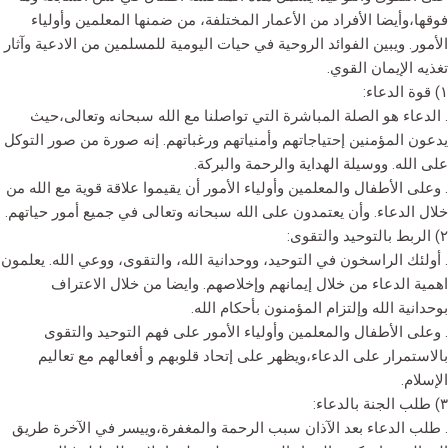
فوقها،وأيضا الأفراد من الأعمار المختلفة، من ضمنها المعلمين وأولياء
الأمور. ويبين الفوائد الروحية في حيات اليومية للمسلمين من الادعية وآثار
تغذيه الإيمان القوي.
١) قوة الدعاء:
. الدعاء هو الصلة المباشرة التي تواصلنا مع الله سبحانه وتعالى،حيث
يدعون المؤمنين إحتياجاتهم وأمنياتهم ورغباتهم. إنه صورة من صور التوكل
على الله. ووسيلة الهداية والرحمة والبركة.
. وعلى الأطفال والمعلمين وأولياء الأمور أن يقيموا علاقة قوية مع الله من
خلال الدعاء. وأن يعتمدون على الله سبحانه وتعالى في جميع أمور حياتهم.
٢) الربط بالتوحيد والتقوى:
. أولئك الراسخون في التوحيد، ووحدانية الله، والتقوى، ووعي الله. يعلمون
اهمية الدعاء من خلال إيمانهم وإخلاصهم. وايضا من خلال الاعتراف
بوحدانية الله وإلتزام المؤمنون بأحكام الله.
. وعلى الأطفال والمعلمين وأولياء الأمور على فهم التوحيد والتقوى
بالاستمرار على الدعاء،ويظهر على إتحاد قلوبهم و أفعالهم مع تعاليم
الإسلام.
٣) طلب الجنة بالدعاء:
. طلب الدعاء بعد الآذان سبب الرحمة والمغفرة،وييسر في الآخرة طريق