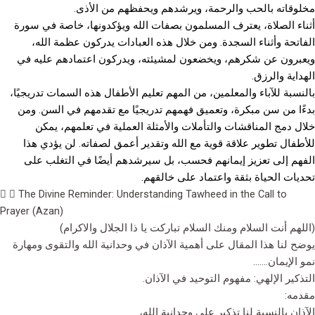
مخلوقاته بالحب والرحمة، ويرشدهم ويحفظهم من الأذى.
أثناء الصلاة، يعترف المسلمون بصفات الله ويؤكدونها، خاصة في سورة
الفاتحة وأثناء السجدة. ومن خلال هذه العبادات يدركون عظمة الله،
ويعبرون عن شكرهم، ويخضعون لمشيئته، ويدركون اعتمادهم عليه في
الهداية والرزق.
بالنسبة للآباء والمعلمين، من المهم تعليم الأطفال هذه السمات تدريجيًا،
بدءًا من سن مبكرة، وتعميق فهمهم تدريجيًا مع تقدمهم في السن. ومن
خلال دمج المناقشات والتأملات والأمثلة العملية في تعلمهم، يمكن
للأطفال تطوير علاقة قوية مع الله وتقدير أعمق لصفاته. لن يؤدي هذا
الفهم إلى تعزيز إيمانهم فحسب، بل سيرشدهم أيضًا في التغلب على
تحديات الحياة بثقة واعتماد على خالقهم.
The Divine Reminder: Understanding Tawheed in the Call to
Prayer (Azan)
(اللهم أنت السلام ومنك السلام تباركت يا ذا الجلال والاكرام)
يوضح لنا هذا المقال على أهمية الآذان في وحدانية الله والتقوى ومهارة
نمو الإيمان…….
التذكير الإلهي: مفهوم التوحيد في الآذان.
مقدمه:
الآذان بالنسبة لنا تذكير على وحدانية الله،