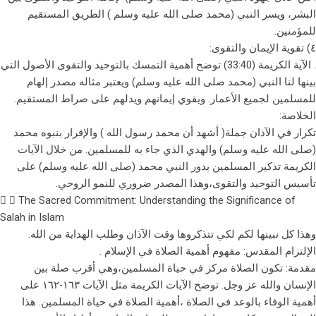
البشر، ويسر النبي (محمد صلى الله عليه وسلم ) الطريق المستقيم
للمؤمنين.
٤) تقوية الإيمان والتقوى:
. الآية الكريمة (33:40) توضح أهمية التمسك بالتوحيد والتقوى الأصول التي
بينها لنا النبي (محمد صلى الله عليه وسلم) ويعتبر مثاله مصدر إلهام
للمسلمين لجميع الأعمار. ويقوي إيمانهم ويدلهم على صراط المستقيم.
الخلاصة:
تكرار في الآذان جملة( أشهد أن محمد رسول الله ) والإقرار بنبوه محمد
(صلى الله عليه وسلم) والهدي الذي جاء به للمسلمين. من خلال الآيات
الكريمة تذكير المسلمين بدور النبي محمد (صلى الله عليه وسلم) على
تأسيس التوحيد والتقوى،وهذا المصدر ضروري للنمو الروحي.
The Sacred Commitment: Understanding the Significance of
Salah in Islam
وهذا كل نبينها لكم لكي تتذكروها وقت الآذان وطلب الهداية من الله.
الإلتزام المقدس: مفهوم أهمية الصلاة في الإسلام .
مقدمة: تكون الصلاة مركز في حياة المسلمين،وهي أقرب صلة بين
الإنسان والله عز وجل. توضح الآيات الكريمة مثل الآيات ١٦٣-١٦٢ على
أهمية الوفاء بالوعد في الصلاة ،أهمية الصلاة في حياة المسلمين. هذا