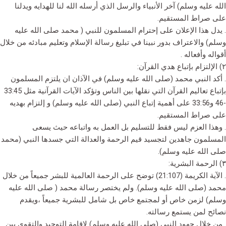
الله عليه وسلم) آخر الأنبياء والرسل الذي أرسله الله لنا للهدايه ويدلنا
على صراط المستقيم.
. يدل هذا الإعلان على إحترام المسلمون للنبي ( محمد صلى الله عليه
وسلم) والاعتراف بدور نبينا في تبليغ رسالة الإسلام وتعليم مبادئه من خلال
أقواله وأفعاله .
٢) الإلتزام بإتباع هدي القرآن:
. أكد النبي محمد (صلى الله عليه وسلم) في الآذان ان يلتزم المسلمون
بإتباع تعاليم القرآن التي نقلها بين الناس وتؤكد الآيات القرآنية مثل 33:45
-46 و33:56 على أهمية إتباع النبي (صلى الله عليه وسلم) و إلتزام بهديه
على صراط المستقيم.
. وهذا العزم ليس فقط للتسليم بل العمل به واتباعه حيث يسعى
المسلمون جاهدين لتجسيد قيم الرحمة والعدالة التي جسدها النبي (محمد
صلى الله عليه وسلم).
٣) الرحمة البشرية:
. الآية الكريمة (21:107) توضح على الرحمة العالمية للبشر جميعاً من خلال
محمد (صلى الله عليه وسلم). ولم يختصر رسالة محمد ( صلى الله عليه
وسلم) لزمن خاص أو لمجتمع خاص بل شامل للبشرية جميعاً ،ويقدم
نصائح لمن يستمع رسالته.
. من خلال جهود النبي (صلى الله عليه وسلم) لإقامة التوحيد والتقوى بين