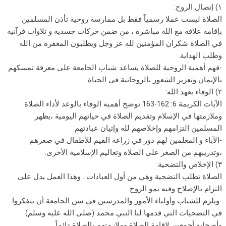
١) إتصال الروح:
الصلاة ليست عملا رسمياً فقط بل ممارسة روحية تأذن المسلمين
بإقامة علاقه مع الله مباشرة ، من ضمن حركات جسدية و تلاوات قرآنية
في الصلاة شكران المؤمنين لله عز وجل ويطلبون المغفرة من الله
وطلب الهداية.
-فهم أهمية الروحية للصلاة يساعد شباب الجامعة على معرفة تمسكهم
بالإيمان وتعزيز الشعور بالروحانية في الحياة.
٢) الوفاء بعهد الله:
الآيات الكريمة 6: 162-163 توضح أهميه الوفاء بالوعد لأداء الصلاة
وملازمتها في الإسلام وتقديم الصلاة في حياتهم اليومية ،يظهر
المسلمين التزامهم وإخلاصهم لله وإتيان عبادتهم.
-الآباء و المعلمين لهم دور في زراعة القيم للأطفال في صغرهم
،وتدريبهم من الصغر على الصلاة وتعاليم الإسلامية الأخرى.
٣) الإخلاص والتضحية:
الصلاة تطلب التضحية وهي من أول العبادات . وهذا العمل يدل على
التزام بالإصلاح وفيه نمو الروح.
-ويلزم للشباب وأولياء الأمور والمدرسين في سن الجامعة أن يتفكروا
في التضحيات التي قدمها لنا النبي محمد (صلى الله عليه وسلم)
وأصحابه أجمعين لإقامة الصلاة وملازمتهم بالصلاة دائماً.