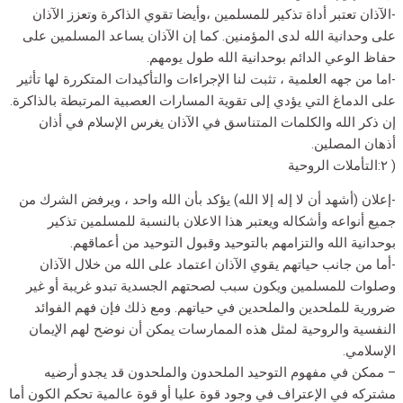
-الآذان تعتبر أداة تذكير للمسلمين ،وأيضا تقوي الذاكرة وتعزز الآذان
على وحدانية الله لدى المؤمنين. كما إن الآذان يساعد المسلمين على
حفاظ الوعي الدائم بوحدانية الله طول يومهم.
-اما من جهه العلمية ، تثبت لنا الإجراءات والتأكيدات المتكررة لها تأثير
على الدماغ التي يؤدي إلى تقوية المسارات العصبية المرتبطة بالذاكرة.
إن ذكر الله والكلمات المتناسق في الآذان يغرس الإسلام في أذان
أذهان المصلين.
( ٢:التأملات الروحية
-إعلان (أشهد أن لا إله إلا الله) يؤكد بأن الله واحد ، ويرفض الشرك من
جميع أنواعه وأشكاله ويعتبر هذا الاعلان بالنسبة للمسلمين تذكير
بوحدانية الله والتزامهم بالتوحيد وقبول التوحيد من أعماقهم.
-أما من جانب حياتهم يقوي الآذان اعتماد على الله من خلال الآذان
وصلوات للمسلمين ويكون سبب لصحتهم الجسدية تبدو غريبة أو غير
ضرورية للملحدين والملحدين في حياتهم. ومع ذلك فإن فهم الفوائد
النفسية والروحية لمثل هذه الممارسات يمكن أن نوضح لهم الإيمان
الإسلامي.
– ممكن في مفهوم التوحيد الملحدون والملحدون قد يجدو أرضيه
مشتركه في الإعتراف في وجود قوة عليا أو قوة عالمية تحكم الكون أما