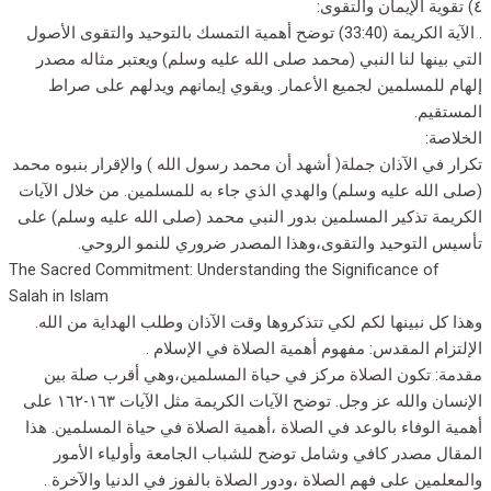
٤) تقوية الإيمان والتقوى:
. الآية الكريمة (33:40) توضح أهمية التمسك بالتوحيد والتقوى الأصول
التي بينها لنا النبي (محمد صلى الله عليه وسلم) ويعتبر مثاله مصدر
إلهام للمسلمين لجميع الأعمار. ويقوي إيمانهم ويدلهم على صراط
المستقيم.
الخلاصة:
تكرار في الآذان جملة( أشهد أن محمد رسول الله ) والإقرار بنبوه محمد
(صلى الله عليه وسلم) والهدي الذي جاء به للمسلمين. من خلال الآيات
الكريمة تذكير المسلمين بدور النبي محمد (صلى الله عليه وسلم) على
تأسيس التوحيد والتقوى،وهذا المصدر ضروري للنمو الروحي.
The Sacred Commitment: Understanding the Significance of
Salah in Islam
وهذا كل نبينها لكم لكي تتذكروها وقت الآذان وطلب الهداية من الله.
الإلتزام المقدس: مفهوم أهمية الصلاة في الإسلام .
مقدمة: تكون الصلاة مركز في حياة المسلمين،وهي أقرب صلة بين
الإنسان والله عز وجل. توضح الآيات الكريمة مثل الآيات ١٦٣-١٦٢ على
أهمية الوفاء بالوعد في الصلاة ،أهمية الصلاة في حياة المسلمين. هذا
المقال مصدر كافي وشامل توضح للشباب الجامعة وأولياء الأمور
والمعلمين على فهم الصلاة ،ودور الصلاة بالفوز في الدنيا والآخرة .