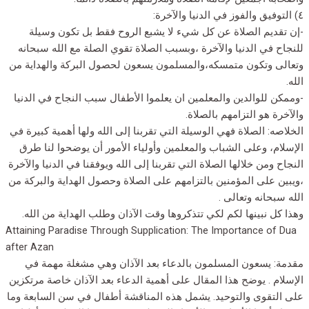
٤) التوفيق والفوز في الدنيا والآخرة:
-إن تقديم الصلاة عن كل شيء لا يشبع الروح فقط بل تكون وسيلة
للنجاح في الدنيا والآخرة ،وبسبب الصلاة تقوي الصلة مع الله سبحانه
وتعالى وتكون متمسكه،والمسلمون يسعون لحصول البركة والهداية من
الله.
-وممكن للوالدين والمعلمين ان يعلموا الأطفال سبب النجاح في الدنيا
والآخرة هو التزامهم بالصلاة.
الخلاصه: الصلاة فهي الوسيلة التي تقربنا إلى الله ولها أهمية كبيرة في
الإسلام، وعلى الشباب والمعلمين وأولياء الأمور أن يوضحوا لنا طرق
النجاح ومن خلالها الصلاة التي تقربنا إلى الله ويوفقنا في الدنيا والآخرة
،ويبين على المؤمنين بالتزامهم على الصلاة وحصول الهداية والبركة من
الله سبحانه وتعالى .
وهذا كل نبينها لكم لكي تتذكروها وقت الآذان وطلب الهداية من الله.
Attaining Paradise Through Supplication: The Importance of Dua
after Azan
مقدمة: يسعون المسلمون بالدعاء بعد الآذان وهي مشغلة مهمة في
الإسلام . يوضح هذا المقال على أهمية الدعاء بعد الآذان خاصة مرتكزين
على التقوى والتوحيد. يشمل هذه المناقشة أطفال في سن السابعة وما