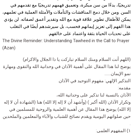
تدريجيًا، بدءًا من سن مبكرة، وتعميق فهمهم تدريجيًا مع تقدمهم في
السن. ومن خلال دمج المناقشات والتأملات والأمثلة العملية في تعلمهم،
يمكن للأطفال تطوير علاقة قوية مع الله وتقدير أعمق لصفاته. لن يؤدي
هذا الفهم إلى تعزيز إيمانهم فحسب، بل سيرشدهم أيضًا في التغلب
على تحديات الحياة بثقة واعتماد على خالقهم.
The Divine Reminder: Understanding Tawheed in the Call to Prayer
(Azan)
(اللهم أنت السلام ومنك السلام تباركت يا ذا الجلال والاكرام)
يوضح لنا هذا المقال على أهمية الآذان في وحدانية الله والتقوى ومهارة
نمو الإيمان…….
التذكير الإلهي: مفهوم التوحيد في الآذان.
مقدمه:
الآذان بالنسبة لنا تذكير على وحدانية الله،
وتكرار الآذان (الله أكبر ) (وأشهد أن لا إله إلا الله) هنا (الشهادة أن لا إله
إلا الله) يوضح هذا المقال عن أهمية العلمية والروحية للمسلمين في
حين صلواتهم اليومية ويقدم نصائح للشباب والآباء والمعلمين والملحدين
.
١) المفهوم العلمي: