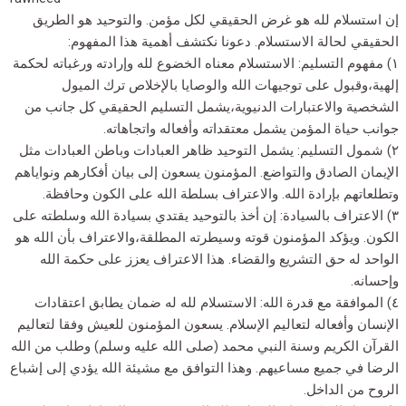
إن استسلام لله هو غرض الحقيقي لكل مؤمن. والتوحيد هو الطريق
الحقيقي لحالة الاستسلام. دعونا نكتشف أهمية هذا المفهوم:
١) مفهوم التسليم: الاستسلام معناه الخضوع لله وإرادته ورغباته لحكمة
إلهية،وقبول على توجيهات الله والوصايا بالإخلاص ترك الميول
الشخصية والاعتبارات الدنيوية،يشمل التسليم الحقيقي كل جانب من
جوانب حياة المؤمن يشمل معتقداته وأفعاله واتجاهاته.
٢) شمول التسليم: يشمل التوحيد ظاهر العبادات وباطن العبادات مثل
الإيمان الصادق والتواضع. المؤمنون يسعون إلى بيان أفكارهم ونواياهم
وتطلعاتهم بإرادة الله. والاعتراف بسلطة الله على الكون وحافظة.
٣) الاعتراف بالسيادة: إن أخذ بالتوحيد يقتدي بسيادة الله وسلطته على
الكون. ويؤكد المؤمنون قوته وسيطرته المطلقة،والاعتراف بأن الله هو
الواحد له حق التشريع والقضاء. هذا الاعتراف يعزز على حكمة الله
وإحسانه.
٤) الموافقة مع قدرة الله: الاستسلام لله له ضمان يطابق اعتقادات
الإنسان وأفعاله لتعاليم الإسلام. يسعون المؤمنون للعيش وفقا لتعاليم
القرآن الكريم وسنة النبي محمد (صلى الله عليه وسلم) وطلب من الله
الرضا في جميع مساعيهم. وهذا التوافق مع مشيئة الله يؤدي إلى إشباع
الروح من الداخل.