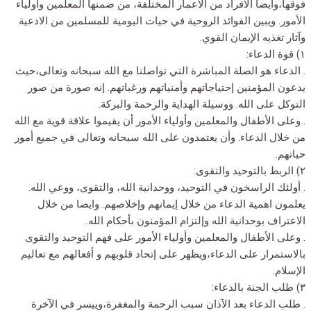
فوقها،وأيضا الأفراد من الأعمار المختلفة، من ضمنها المعلمين وأولياء
الأمور. ويبين الفوائد الروحية في حيات اليومية للمسلمين من الادعية
وآثار تغذيه الإيمان القوي.
١) قوة الدعاء:
. الدعاء هو الصلة المباشرة التي تواصلنا مع الله سبحانه وتعالى،حيث
يدعون المؤمنين إحتياجاتهم وأمنياتهم ورغباتهم. إنه صورة من صور
التوكل على الله. ووسيلة الهداية والرحمة والبركة.
. وعلى الأطفال والمعلمين وأولياء الأمور أن يقيموا علاقة قوية مع الله
من خلال الدعاء. وأن يعتمدون على الله سبحانه وتعالى في جميع أمور
حياتهم.
٢) الربط بالتوحيد والتقوى:
. أولئك الراسخون في التوحيد، ووحدانية الله، والتقوى، ووعي الله.
يعلمون اهمية الدعاء من خلال إيمانهم وإخلاصهم. وايضا من خلال
الاعتراف بوحدانية الله وإلتزام المؤمنون بأحكام الله.
. وعلى الأطفال والمعلمين وأولياء الأمور على فهم التوحيد والتقوى
بالاستمرار على الدعاء،ويظهر على إتحاد قلوبهم و أفعالهم مع تعاليم
الإسلام.
٣) طلب الجنة بالدعاء:
. طلب الدعاء بعد الآذان سبب الرحمة والمغفرة،وييسر في الآخرة