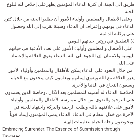
طريق الى الجنة. ان كثرة الدعاء المؤمنين يظهرعلى إخلاص لله لبلوغ
الجنة.
. وعلى الأطفال والمعلمين وأولياء الأمور أن يطلبوا الجنة من خلال كثرة
الدعاء في يومهم،وإعتراف ان الدعاء وسيلة تقرب إلى الله وحصول
على بركاته الدائمة.
٤) التطبيق في روتين حياتهم اليومي:
. على الأطفال والمعلمين وأولياء الأمور على تعدد الأدعية في حياتهم
اليومية والامتنان. إن اللجوء الى الله بالدعاء يقوي العلاقة والإعتماد
على الله.
. من خلال التعود على الدعاء يمكن للأطفال والمعلمين وأولياء الأمور
يعزز العلاقة مع الله ويقوي إيمانهم،ويعلمون كيف يتحدون مع الحياة
ويسعون النجاح في الدنيا والآخرة.
الخلاصة: الدعاء له أهميته للمسلمين بعد الآذان ،وخاصة الذين يعتمدون
على التوحيد والتقوى. من خلال ممارسة الأطفال والمعلمين وأولياء
الأمور على علاقتهم بالله وطلب الرحمة والبركة واجتهاد للجنة في
الآخرة من خلال انتظام في الدعاء. الدعاء ينمي المؤمنون إيمانا قوياً
،ويخوضون رحلة الحياة بتعليمات إلهية.
Embracing Surrender: The Essence of Submission through
Tawheed