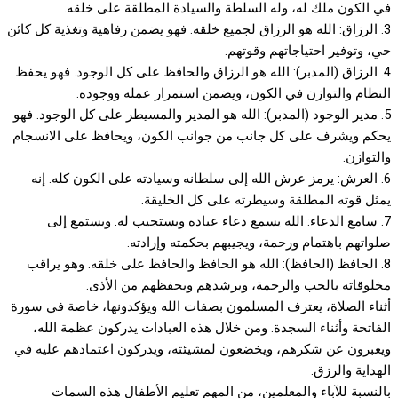
في الكون ملك له، وله السلطة والسيادة المطلقة على خلقه.
3. الرزاق: الله هو الرزاق لجميع خلقه. فهو يضمن رفاهية وتغذية كل كائن
حي، وتوفير احتياجاتهم وقوتهم.
4. الرزاق (المدبر): الله هو الرزاق والحافظ على كل الوجود. فهو يحفظ
النظام والتوازن في الكون، ويضمن استمرار عمله ووجوده.
5. مدير الوجود (المدبر): الله هو المدير والمسيطر على كل الوجود. فهو
يحكم ويشرف على كل جانب من جوانب الكون، ويحافظ على الانسجام
والتوازن.
6. العرش: يرمز عرش الله إلى سلطانه وسيادته على الكون كله. إنه
يمثل قوته المطلقة وسيطرته على كل الخليقة.
7. سامع الدعاء: الله يسمع دعاء عباده ويستجيب له. ويستمع إلى
صلواتهم باهتمام ورحمة، ويجيبهم بحكمته وإرادته.
8. الحافظ (الحافظ): الله هو الحافظ والحافظ على خلقه. وهو يراقب
مخلوقاته بالحب والرحمة، ويرشدهم ويحفظهم من الأذى.
أثناء الصلاة، يعترف المسلمون بصفات الله ويؤكدونها، خاصة في سورة
الفاتحة وأثناء السجدة. ومن خلال هذه العبادات يدركون عظمة الله،
ويعبرون عن شكرهم، ويخضعون لمشيئته، ويدركون اعتمادهم عليه في
الهداية والرزق.
بالنسبة للآباء والمعلمين، من المهم تعليم الأطفال هذه السمات