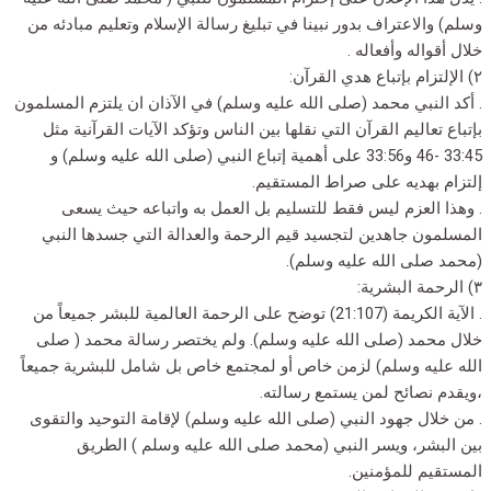
وسلم) والاعتراف بدور نبينا في تبليغ رسالة الإسلام وتعليم مبادئه من
خلال أقواله وأفعاله .
٢) الإلتزام بإتباع هدي القرآن:
. أكد النبي محمد (صلى الله عليه وسلم) في الآذان ان يلتزم المسلمون
بإتباع تعاليم القرآن التي نقلها بين الناس وتؤكد الآيات القرآنية مثل
33:45 -46 و33:56 على أهمية إتباع النبي (صلى الله عليه وسلم) و
إلتزام بهديه على صراط المستقيم.
. وهذا العزم ليس فقط للتسليم بل العمل به واتباعه حيث يسعى
المسلمون جاهدين لتجسيد قيم الرحمة والعدالة التي جسدها النبي
(محمد صلى الله عليه وسلم).
٣) الرحمة البشرية:
. الآية الكريمة (21:107) توضح على الرحمة العالمية للبشر جميعاً من
خلال محمد (صلى الله عليه وسلم). ولم يختصر رسالة محمد ( صلى
الله عليه وسلم) لزمن خاص أو لمجتمع خاص بل شامل للبشرية جميعاً
،ويقدم نصائح لمن يستمع رسالته.
. من خلال جهود النبي (صلى الله عليه وسلم) لإقامة التوحيد والتقوى
بين البشر، ويسر النبي (محمد صلى الله عليه وسلم ) الطريق
المستقيم للمؤمنين.