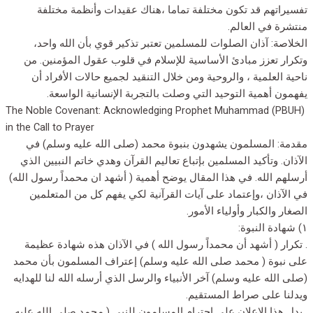
تفسيراتهم قد تكون مختلفة تماما ،هناك عقيدات وأنظمة مختلفة
منتشرة في العالم.
الخلاصة: آذان الصلوات للمسلمين تعتبر تذكير قوي بأن الله واحد،
وتكرار تعزز مبادئ الأساسية للإسلام في قلوب عقول المؤمنين. من
ناحية العلمية ، والروحية ومن خلال التنقيد لجميع حالات الأفراد أن
يفهمون أهمية التوحيد التي وصلت بالتجربة الإنسانية الواسعة.
The Noble Covenant: Acknowledging Prophet Muhammad (PBUH)
in the Call to Prayer
مقدمة: المسلمون يشهدون بنبوة محمد (صلى الله عليه وسلم) في
الآذان. وتأكيد المسلمين بإتباع تعاليم القرآن وهدي خاتم النبيين الذي
أرسلهم الله. في هذا المقال يوضح أهمية ( أشهد ان محمداً رسول الله)
في الآذان ،وإعتماد على آيات القرآنية لكي يفهم كل من المتعلمين
الصغار والكبار وأولياء الأمور.
١) شهادة النبوة:
. تكرار ( أشهد أن محمداً رسول الله ) في الآذان هذه شهادة عظيمة
على نبوة ( محمد صلى الله عليه وسلم) إعتراف المسلمون بأن محمد
(صلى الله عليه وسلم) آخر الأنبياء والرسل الذي أرسله الله لنا للهدايه
ويدلنا على صراط المستقيم.
. يدل هذا الإعلان على إحترام المسلمون للنبي ( محمد صلى الله عليه